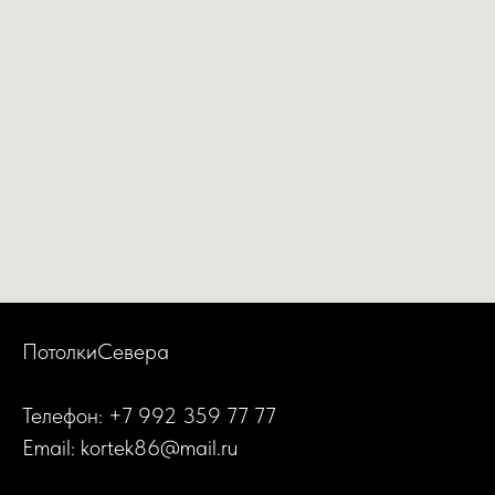
ПотолкиСевера
Телефон: +7 992 359 77 77
Email: kortek86@mail.ru