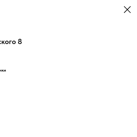
ского 8
ики